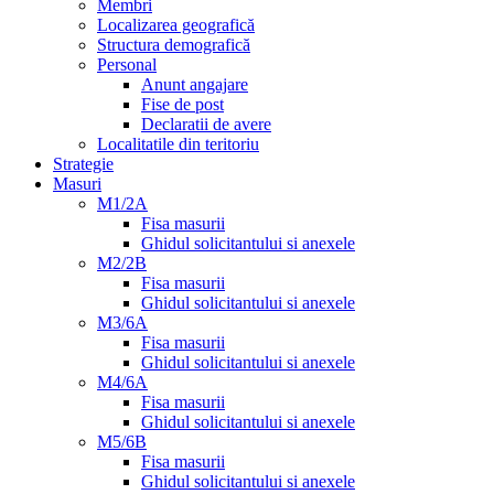
Membri
Localizarea geografică
Structura demografică
Personal
Anunt angajare
Fise de post
Declaratii de avere
Localitatile din teritoriu
Strategie
Masuri
M1/2A
Fisa masurii
Ghidul solicitantului si anexele
M2/2B
Fisa masurii
Ghidul solicitantului si anexele
M3/6A
Fisa masurii
Ghidul solicitantului si anexele
M4/6A
Fisa masurii
Ghidul solicitantului si anexele
M5/6B
Fisa masurii
Ghidul solicitantului si anexele