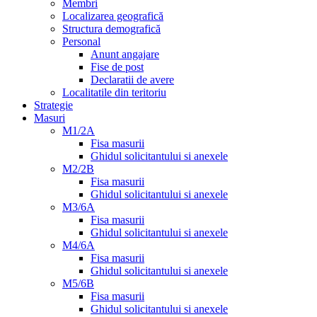
Membri
Localizarea geografică
Structura demografică
Personal
Anunt angajare
Fise de post
Declaratii de avere
Localitatile din teritoriu
Strategie
Masuri
M1/2A
Fisa masurii
Ghidul solicitantului si anexele
M2/2B
Fisa masurii
Ghidul solicitantului si anexele
M3/6A
Fisa masurii
Ghidul solicitantului si anexele
M4/6A
Fisa masurii
Ghidul solicitantului si anexele
M5/6B
Fisa masurii
Ghidul solicitantului si anexele