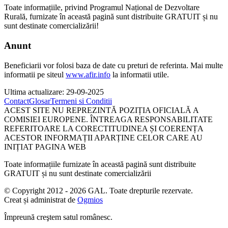
Toate informațiile, privind Programul Național de Dezvoltare
Rurală, furnizate în această pagină sunt distribuite GRATUIT și nu
sunt destinate comercializării!
Anunt
Beneficiarii vor folosi baza de date cu preturi de referinta. Mai multe
informatii pe siteul
www.afir.info
la informatii utile.
Ultima actualizare: 29-09-2025
Contact
Glosar
Termeni si Conditii
ACEST SITE NU REPREZINTĂ POZIȚIA OFICIALĂ A
COMISIEI EUROPENE. ÎNTREAGA RESPONSABILITATE
REFERITOARE LA CORECTITUDINEA ȘI COERENȚA
ACESTOR INFORMAȚII APARȚINE CELOR CARE AU
INIȚIAT PAGINA WEB
Toate informațiile furnizate în această pagină sunt distribuite
GRATUIT și nu sunt destinate comercializării
© Copyright 2012 - 2026 GAL. Toate drepturile rezervate.
Creat și administrat de
Ogmios
Împreună creştem satul românesc.