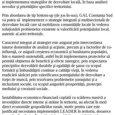
și implementarea strategiilor de dezvoltare locală, în baza analizei
nevoilor și priorităților specifice teritoriului.
Prin abordarea de tip bottom-up (de jos-în-sus), GAL Constanța Sud
va putea să implementeze o strategie integrată și multisectorială de
dezvoltare locală care să mobilizeze comunitățile locale în vederea
soluționării problemelor existente si valorificării potenţialului local,
autentic al ariei teritoriale.
Caracterul integrat al strategiei este asigurat prin intercorelarea
tuturor domeniilor de analiză şi acţiune, precum şi a factorilor de co-
influenţă, ce asigură creșterea economică și bunăstarea populației,
într-o manieră sustenabilă, astfel încât implementarea proiectelor să
permită obţinerea de beneficii şi efecte sinergice, prin respectarea
principiilor dezvoltării durabile şi egalităţii de şanse cu scopul
formării şi îmbunătăţirii continue a calităţii vieţii, în vederea
eradicării sărăciei prin valorificarea potenţialului de dezvoltare a
forţei de muncă, prin rezolvarea problemelor șomajului și a
incluziunii sociale, cu scopul asigurării prosperităţii, protecţiei
mediului şi coeziunii sociale.
Instabilitatea economico-financiară cuplată cu scăderea masivă a
investițiilor directe interne și străine în teritoriu, au afectat în mod
direct economiile gospodăriilor rurale, motiv pentru care este
justificată necesitatea implementării LEADER în teritoriu, deoarece