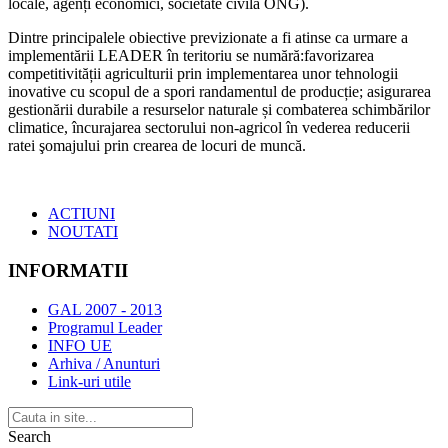
locale, agenți economici, societate civilă ONG).
Dintre principalele obiective previzionate a fi atinse ca urmare a
implementării LEADER în teritoriu se numără:favorizarea
competitivității agriculturii prin implementarea unor tehnologii
inovative cu scopul de a spori randamentul de producție; asigurarea
gestionării durabile a resurselor naturale și combaterea schimbărilor
climatice, încurajarea sectorului non-agricol în vederea reducerii
ratei şomajului prin crearea de locuri de muncă.
ACTIUNI
NOUTATI
INFORMATII
GAL 2007 - 2013
Programul Leader
INFO UE
Arhiva / Anunturi
Link-uri utile
Search