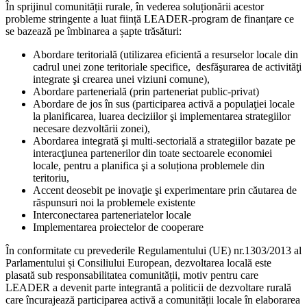
În sprijinul comunității rurale, în vederea soluționării acestor
probleme stringente a luat ființă LEADER-program de finanțare ce
se bazează pe îmbinarea a șapte trăsături:
Abordare teritorială (utilizarea eficientă a resurselor locale din
cadrul unei zone teritoriale specifice, desfăşurarea de activităţi
integrate şi crearea unei viziuni comune),
Abordare partenerială (prin parteneriat public-privat)
Abordare de jos în sus (participarea activă a populaţiei locale
la planificarea, luarea deciziilor şi implementarea strategiilor
necesare dezvoltării zonei),
Abordarea integrată şi multi-sectorială a strategiilor bazate pe
interacţiunea partenerilor din toate sectoarele economiei
locale, pentru a planifica şi a soluționa problemele din
teritoriu,
Accent deosebit pe inovaţie şi experimentare prin căutarea de
răspunsuri noi la problemele existente
Interconectarea parteneriatelor locale
Implementarea proiectelor de cooperare
În conformitate cu prevederile Regulamentului (UE) nr.1303/2013 al
Parlamentului și Consiliului European, dezvoltarea locală este
plasată sub responsabilitatea comunității, motiv pentru care
LEADER a devenit parte integrantă a politicii de dezvoltare rurală
care încurajează participarea activă a comunității locale în elaborarea