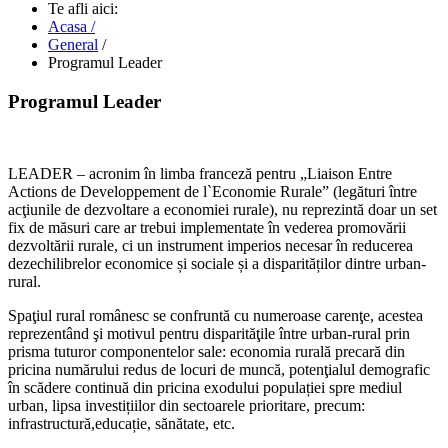
Te afli aici:
Acasa /
General
/
Programul Leader
Programul Leader
LEADER – acronim în limba franceză pentru „Liaison Entre
Actions de Developpement de l`Economie Rurale” (legături între
acţiunile de dezvoltare a economiei rurale), nu reprezintă doar un set
fix de măsuri care ar trebui implementate în vederea promovării
dezvoltării rurale, ci un instrument imperios necesar în reducerea
dezechilibrelor economice și sociale și a disparităților dintre urban-
rural.
Spaţiul rural românesc se confruntă cu numeroase carenţe, acestea
reprezentând şi motivul pentru disparităţile între urban-rural prin
prisma tuturor componentelor sale: economia rurală precară din
pricina numărului redus de locuri de muncă, potenţialul demografic
în scădere continuă din pricina exodului populației spre mediul
urban, lipsa investițiilor din sectoarele prioritare, precum:
infrastructură,educație, sănătate, etc.