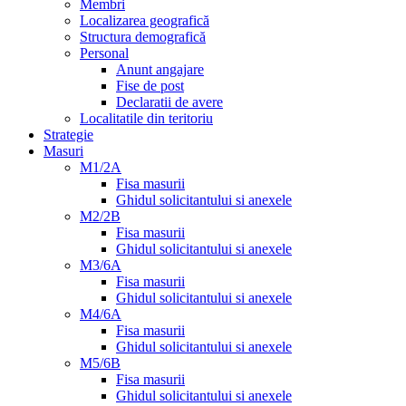
Membri
Localizarea geografică
Structura demografică
Personal
Anunt angajare
Fise de post
Declaratii de avere
Localitatile din teritoriu
Strategie
Masuri
M1/2A
Fisa masurii
Ghidul solicitantului si anexele
M2/2B
Fisa masurii
Ghidul solicitantului si anexele
M3/6A
Fisa masurii
Ghidul solicitantului si anexele
M4/6A
Fisa masurii
Ghidul solicitantului si anexele
M5/6B
Fisa masurii
Ghidul solicitantului si anexele