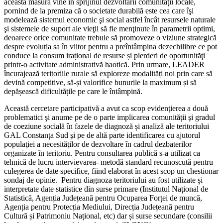
această măsură vine în sprijinul dezvoltării comunității locale,
pornind de la premiza că o societate durabilă este cea care îşi
modelează sistemul economic şi social astfel încât resursele naturale
şi sistemele de suport ale vieţii să fie menţinute în parametrii optimi,
deoarece orice comunitate trebuie să promoveze o viziune strategică
despre evoluția sa în viitor pentru a preîntâmpina dezechilibre ce pot
conduce la consum irațional de resurse și pierderi de oportunităţi
printr-o activitate administrativă haotică. Prin urmare, LEADER
încurajează teritoriile rurale să exploreze modalități noi prin care să
devină competitive, să-și valorifice bunurile la maximum și să
depășească dificultățile pe care le întâmpină.
Această cercetare participativă a avut ca scop evidenţierea a două
problematici şi anume pe de o parte implicarea comunității şi gradul
de coeziune socială în fazele de diagnoză și analiză ale teritoriului
GAL Constanța Sud şi pe de altă parte identificarea cu ajutorul
populaţiei a necesităţilor de dezvoltare în cadrul dezbaterilor
organizate în teritoriu. Pentru consultarea publică s-a utilizat ca
tehnică de lucru intervievarea- metodă standard recunoscută pentru
culegerea de date specifice, fiind elaborat în acest scop un chestionar
sondaj de opinie. Pentru diagnoza teritoriului au fost utilizate și
interpretate date statistice din surse primare (Institutul Național de
Statistică, Agenția Județeană pentru Ocuparea Forței de muncă,
Agenția pentru Protecția Mediului, Direcția Județeană pentru
Cultură și Patrimoniu Național, etc) dar și surse secundare (consilii