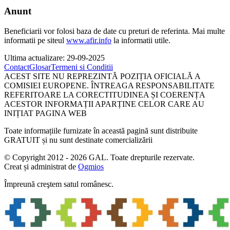
Anunt
Beneficiarii vor folosi baza de date cu preturi de referinta. Mai multe
informatii pe siteul
www.afir.info
la informatii utile.
Ultima actualizare: 29-09-2025
Contact
Glosar
Termeni si Conditii
ACEST SITE NU REPREZINTĂ POZIȚIA OFICIALĂ A
COMISIEI EUROPENE. ÎNTREAGA RESPONSABILITATE
REFERITOARE LA CORECTITUDINEA ȘI COERENȚA
ACESTOR INFORMAȚII APARȚINE CELOR CARE AU
INIȚIAT PAGINA WEB
Toate informațiile furnizate în această pagină sunt distribuite
GRATUIT și nu sunt destinate comercializării
© Copyright 2012 - 2026 GAL. Toate drepturile rezervate.
Creat și administrat de
Ogmios
Împreună creştem satul românesc.