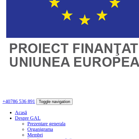
+40786 536 891
Toggle navigation
Acasă
Despre GAL
Prezentare generala
Organigrama
Membri