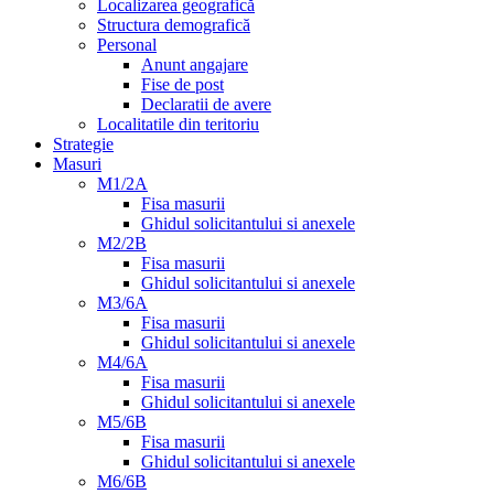
Localizarea geografică
Structura demografică
Personal
Anunt angajare
Fise de post
Declaratii de avere
Localitatile din teritoriu
Strategie
Masuri
M1/2A
Fisa masurii
Ghidul solicitantului si anexele
M2/2B
Fisa masurii
Ghidul solicitantului si anexele
M3/6A
Fisa masurii
Ghidul solicitantului si anexele
M4/6A
Fisa masurii
Ghidul solicitantului si anexele
M5/6B
Fisa masurii
Ghidul solicitantului si anexele
M6/6B